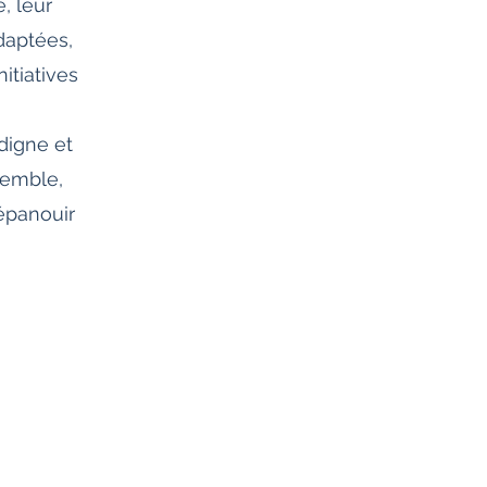
, leur
daptées,
itiatives
digne et
semble,
épanouir