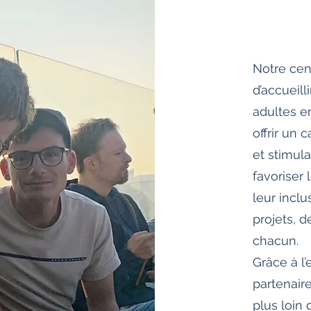
Notre cen
d’accueill
adultes en
offrir un 
et stimul
favoriser 
leur incl
projets, 
chacun.
Grâce à l
partenair
plus loin