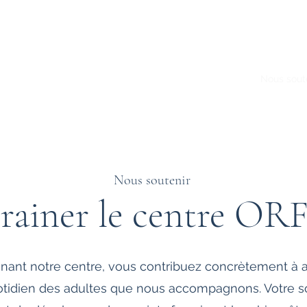
re Charte de Collaboration
Nos coordonnées
Blog
Nous sout
Nous soutenir
rrainer le centre OR
inant notre centre, vous contribuez concrètement à 
otidien des adultes que nous accompagnons. Votre s