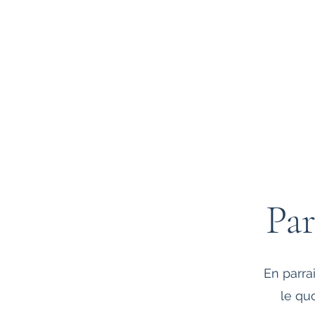
Centre Orfea
Accueil
Nos appartements
Nos règles de vie
Not
Pa
En parra
le qu