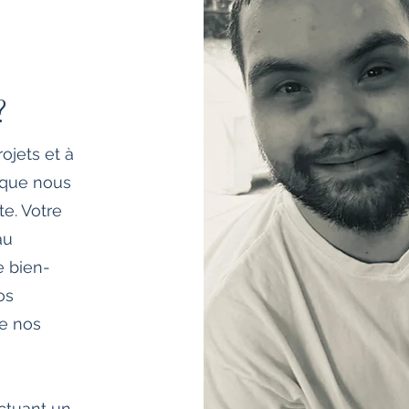
?
ojets et à
 que nous
e. Votre
au
e bien-
os
de nos
ctuant un