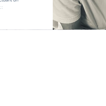
 :
Centre Orfea
129 avenue des Champs
1040 Bruxelles
©2020 par Centre Orfea. Créé avec Wix.com