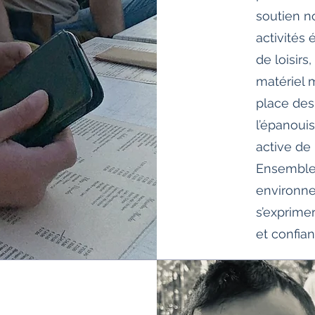
soutien n
activités 
de loisirs
matériel m
place des
l’épanoui
active de 
Ensemble,
environne
s’exprimer
et confia