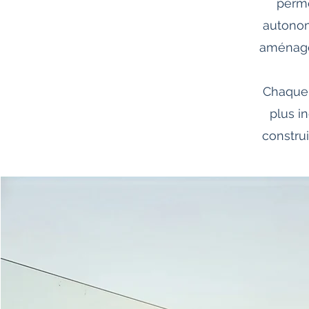
perme
autonom
aménagem
Chaque 
plus i
constru