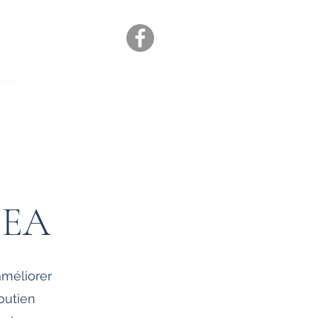
enir
FEA
améliorer
outien